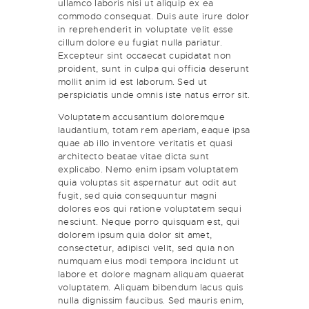
ullamco laboris nisi ut aliquip ex ea
commodo consequat. Duis aute irure dolor
in reprehenderit in voluptate velit esse
cillum dolore eu fugiat nulla pariatur.
Excepteur sint occaecat cupidatat non
proident, sunt in culpa qui officia deserunt
mollit anim id est laborum. Sed ut
perspiciatis unde omnis iste natus error sit.
Voluptatem accusantium doloremque
laudantium, totam rem aperiam, eaque ipsa
quae ab illo inventore veritatis et quasi
architecto beatae vitae dicta sunt
explicabo. Nemo enim ipsam voluptatem
quia voluptas sit aspernatur aut odit aut
fugit, sed quia consequuntur magni
dolores eos qui ratione voluptatem sequi
nesciunt. Neque porro quisquam est, qui
dolorem ipsum quia dolor sit amet,
consectetur, adipisci velit, sed quia non
numquam eius modi tempora incidunt ut
labore et dolore magnam aliquam quaerat
voluptatem. Aliquam bibendum lacus quis
nulla dignissim faucibus. Sed mauris enim,