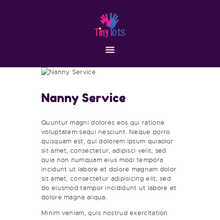
HOME
ABOUT
SERVICES
RESOURCES
CONTACT
Nanny Service
Quuntur magni dolores eos qui ratione
voluptatem sequi nesciunt. Neque porro
quisquam est, qui dolorem ipsum quiaolor
sit amet, consectetur, adipisci velit, sed
quia non numquam eius modi tempora
incidunt ut labore et dolore magnam dolor
sit amet, consectetur adipisicing elit, sed
do eiusmod tempor incididunt ut labore et
dolore magna aliqua.
Minim veniam, quis nostrud exercitation